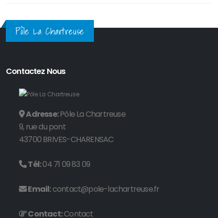
Pôle La Chartreuse
Contactez Nous
Adresse:
Pôle La Chartreuse
9, rue du pont
43700 BRIVES-CHARENSAC
Tél:
04 71 09 83 09
Email:
contact@pole-lachartreuse.fr
Contact:
Contact