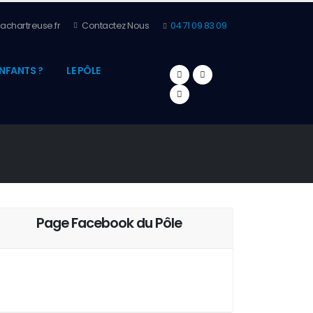
achartreuse.fr
Contactez Nous
04 71 09 83 09
NFANTS ?
LE PÔLE
Page Facebook du Pôle