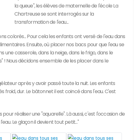
la queue", les élèves de maternelle de l'école La
Chartreuse se sont interrogés sur la
transformation de l'eau...
ns colorés... Pour cela les enfants ont versé de l'eau dans
limentaires. Ensuite, où placer nos bacs pour que l'eau se
 une casserole, dans la neige, dans le frigo, dans le
ces" ! Nous décidons ensemble de les placer dans le
lateur après y avoir passé toute la nuit. Les enfants
froid, dur. Le bâtonnet il est coincé dans l'eau. C'est
 pour réaliser une "aquarelle". Là aussi, c'est l'occasion de
'eau. Le glaçon il devient tout petit..."