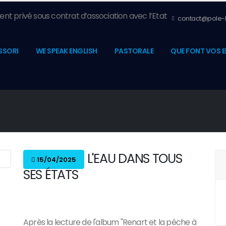
nt privé sous contrat d’association avec l’Etat
contact@pole-l
SSORI
WE SPEAK ENGLISH
PASTORALE
QUE FONT VOS E
L'EAU DANS TOUS
15/04/2025
SES ÉTATS
Après la lecture de l'album "Renart et la pêche à