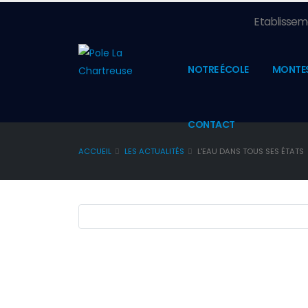
Etablisseme
NOTRE ÉCOLE
MONTE
CONTACT
ACCUEIL
LES ACTUALITÉS
L'EAU DANS TOUS SES ÉTATS