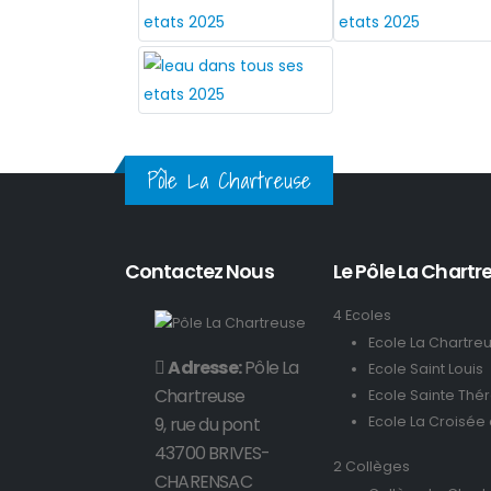
Pôle La Chartreuse
Contactez Nous
Le Pôle La Chartre
4 Ecoles
Ecole La Chartre
Adresse:
Pôle La
Ecole Saint Louis
Chartreuse
Ecole Sainte Thé
9, rue du pont
Ecole La Croisée
43700 BRIVES-
2 Collèges
CHARENSAC