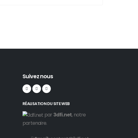
Suivez nous
RÉALISATION DU SITE WEB
par
3dfi.net
, notre
partenaire.