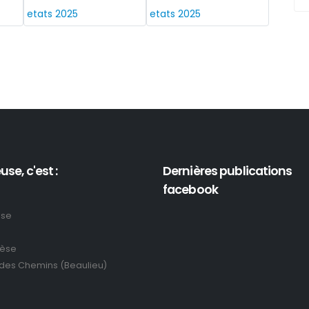
use, c'est :
Dernières publications
facebook
use
rèse
 des Chemins (Beaulieu)