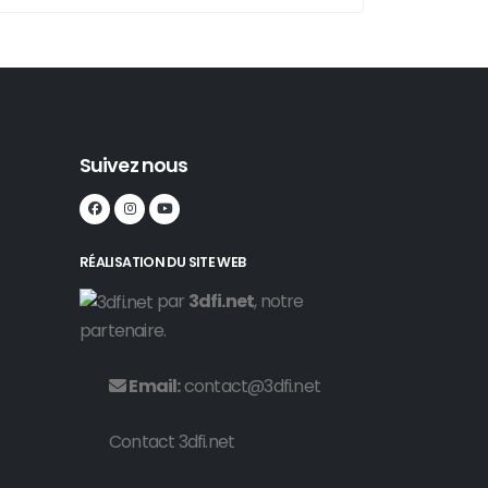
Suivez nous
RÉALISATION DU SITE WEB
par
3dfi.net
, notre
partenaire.
Email:
contact@3dfi.net
Contact 3dfi.net