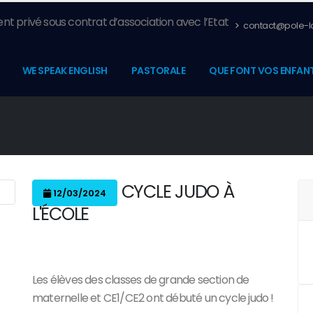
nt privé sous contrat d’association avec l’Etat
contact@pole-la
WE SPEAK ENGLISH
PASTORALE
QUE FONT VOS ENFANT
CYCLE JUDO À
12/03/2024
L'ÉCOLE
Les élèves des classes de grande section de
maternelle et CE1/CE2 ont débuté un cycle judo !