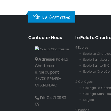
Pôle La Chartreuse
Contactez Nous
Le Pôle La Chartre
4 Ecoles
Ecole La Chartre
Adresse:
Pôle La
Ecole Saint Louis
Chartreuse
Ecole Sainte Thé
9, rue du pont
Ecole La Croisée
43700 BRIVES-
2 Collèges
CHARENSAC
Collège La Chart
Collège Saint Lou
Tél:
04 71 09 83
Segpa
09
2 Lycées