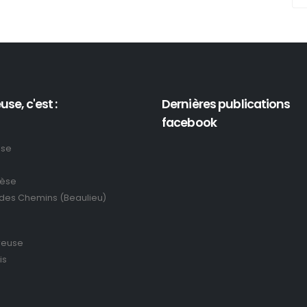
use, c'est :
Dernières publications
facebook
use
rèse
 des Chemins (Beaulieu)
reuse
is