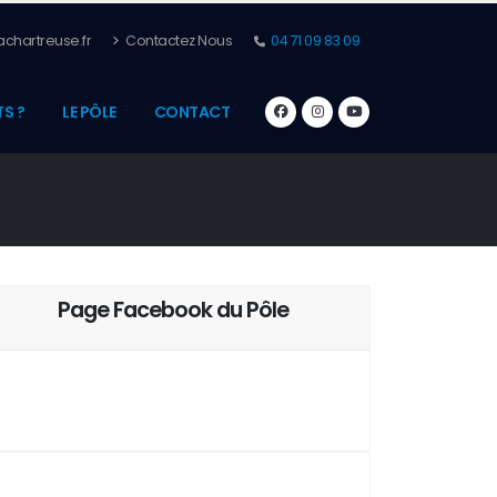
chartreuse.fr
Contactez Nous
04 71 09 83 09
S ?
LE PÔLE
CONTACT
Page Facebook du Pôle